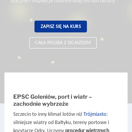
stocznie i inspekcje nadmorskiej infrastruktury.
ZAPISZ SIĘ NA KURS
CAŁA POLSKA Z DOJAZDEM
EPSC Goleniów, port i wiatr –
zachodnie wybrzeże
Szczecin to inny klimat lotów niż
Trójmiasto
:
silniejsze wiatry od Bałtyku, tereny portowe i
korytarze Odry. Uczymy
procedur wietrznych
,