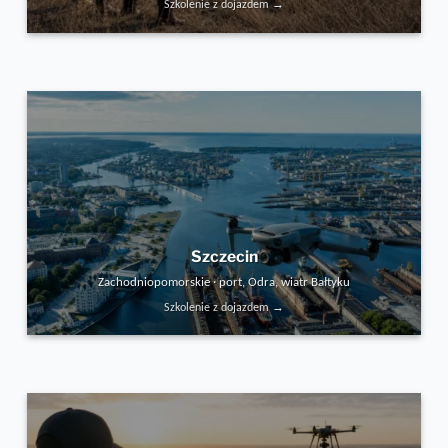
Szkolenie z dojazdem →
Szczecin
Zachodniopomorskie · port, Odra, wiatr Bałtyku
Szkolenie z dojazdem →