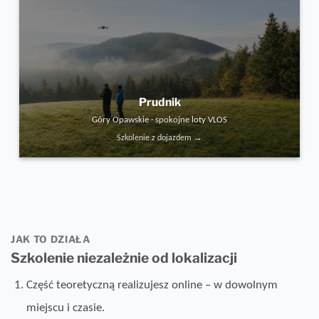
Prudnik
Góry Opawskie · spokojne loty VLOS
Szkolenie z dojazdem →
JAK TO DZIAŁA
Szkolenie niezależnie od lokalizacji
Część teoretyczną realizujesz online – w dowolnym
miejscu i czasie.