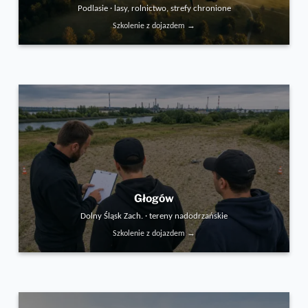
Podlasie · lasy, rolnictwo, strefy chronione
Szkolenie z dojazdem →
Głogów
Dolny Śląsk Zach. · tereny nadodrzańskie
Szkolenie z dojazdem →