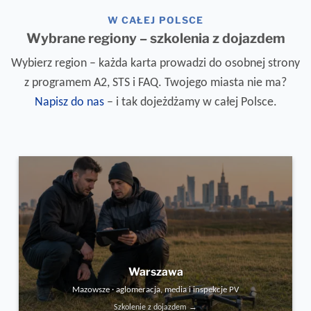
W CAŁEJ POLSCE
Wybrane regiony – szkolenia z dojazdem
Wybierz region – każda karta prowadzi do osobnej strony
z programem A2, STS i FAQ. Twojego miasta nie ma?
Napisz do nas
– i tak dojeżdżamy w całej Polsce.
Warszawa
Mazowsze · aglomeracja, media i inspekcje PV
Szkolenie z dojazdem →