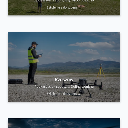
Opolszczyzna · pola, lasy, VLOS poza CTR
Szkolenie z dojazdem →
Rzeszów
Podkarpacie · geodezja, Dolina Lotnicza
Szkolenie z dojazdem →