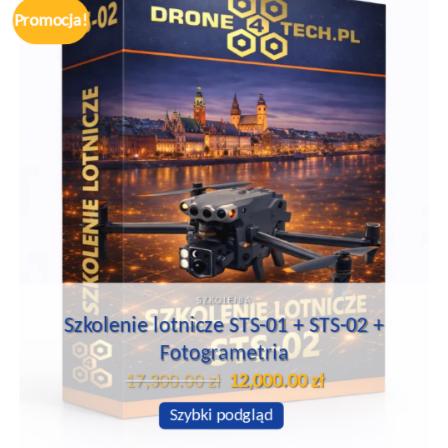
Promocja!
SZKOLENIA
Szkolenie lotnicze STS-01 + STS-02 +
Fotogrametria
Pierwotna
Aktualna
17,300.00
zł
12,000.00
zł
cena
cena
wynosiła:
wynosi:
Szybki podgląd
17,300.00 zł.
12,000.00 zł.