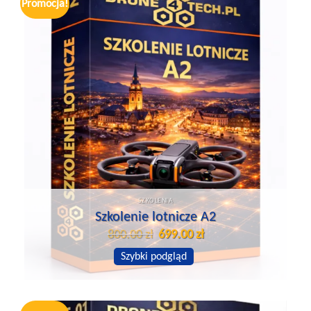
Promocja!
SZKOLENIA
Szkolenie lotnicze A2
Pierwotna
Aktualna
800.00
zł
699.00
zł
cena
cena
wynosiła:
wynosi:
Szybki podgląd
800.00 zł.
699.00 zł.