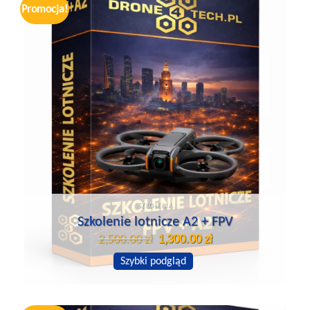
Promocja!
SZKOLENIA
Szkolenie lotnicze A2 + FPV
Pierwotna
Aktualna
2,500.00
zł
1,300.00
zł
cena
cena
wynosiła:
wynosi:
Szybki podgląd
2,500.00 zł.
1,300.00 zł.