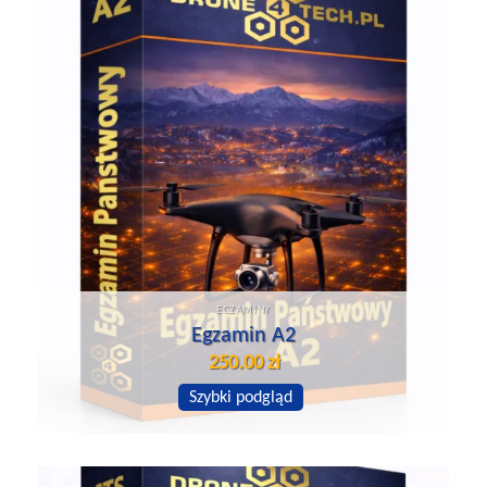
EGZAMINY
Egzamin A2
250.00
zł
Szybki podgląd