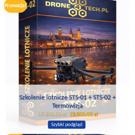
Promocja!
SZKOLENIA
Szkolenie lotnicze STS-01 + STS-02 +
Termowizja
Pierwotna
Aktualna
17,300.00
zł
12,000.00
zł
cena
cena
wynosiła:
wynosi:
Szybki podgląd
17,300.00 zł.
12,000.00 zł.