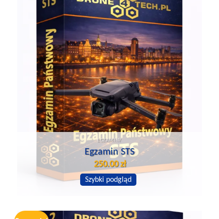
EGZAMINY
Egzamin STS
250.00
zł
Szybki podgląd