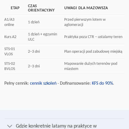
CZAS
ETAP
UWAGI DLA MAZOWSZA
ORIENTACYJNY
A1/A3
Przed pierwszym lotem w
1 dzień
online
aglomeracji
1 dzień + egzamin
Kurs A2
Praktyka poza CTR – ustalamy teren
ULC
STS-01
2–3 dni
Plan operacji pod zabudowę miejską
VLOS
STS-02
Mapowanie dużych terenów pod
2–3 dni
BVLOS
miastem
Pełny cennik:
cennik szkoleń
· Dofinansowanie:
KFS do 90%
.
Gdzie konkretnie latamy na praktyce w