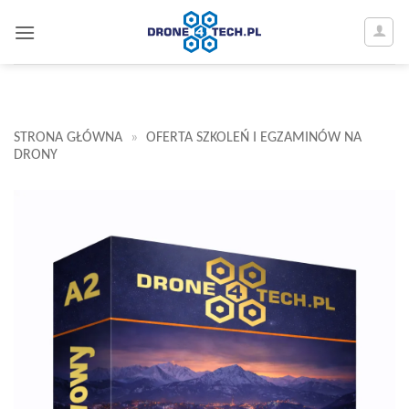
Egzamin A2 dla pilotów dronów
Przewiń
do
zawartości
STRONA GŁÓWNA
»
OFERTA SZKOLEŃ I EGZAMINÓW NA
DRONY