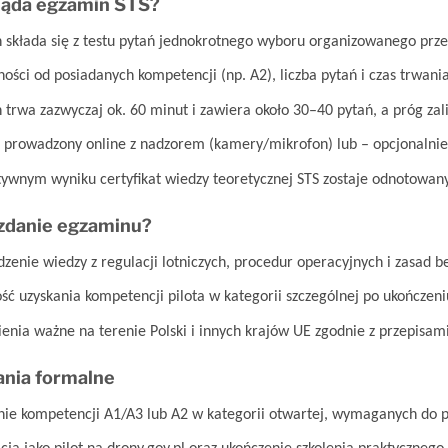
ląda egzamin STS?
 składa się z testu pytań jednokrotnego wyboru organizowanego prz
ości od posiadanych kompetencji (np. A2), liczba pytań i czas trwania
 trwa zazwyczaj ok. 60 minut i zawiera około 30–40 pytań, a próg za
st prowadzony online z nadzorem (kamery/mikrofon) lub – opcjonalnie
ywnym wyniku certyfikat wiedzy teoretycznej STS zostaje odnotowany w
 zdanie egzaminu?
dzenie wiedzy z regulacji lotniczych, procedur operacyjnych i zasad 
ść uzyskania kompetencji pilota w kategorii szczególnej po ukończeni
enia ważne na terenie Polski i innych krajów UE zgodnie z przepisam
ia formalne
nie kompetencji A1/A3 lub A2 w kategorii otwartej, wymaganych do p
acja jako pilot na drony.gov.pl oraz ukończenie szkolenia praktyczne