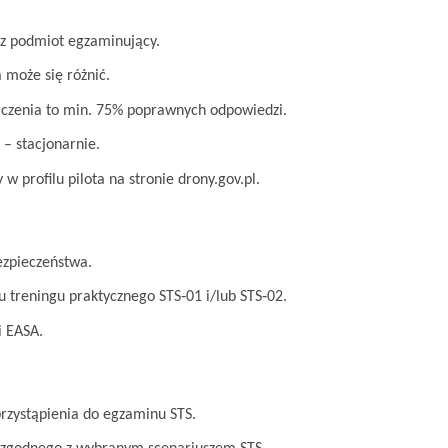
ez podmiot egzaminujący.
 może się różnić.
liczenia to min. 75% poprawnych odpowiedzi.
 – stacjonarnie.
 profilu pilota na stronie drony.gov.pl.
bezpieczeństwa.
u treningu praktycznego STS‑01 i/lub STS‑02.
i EASA.
rzystąpienia do egzaminu STS.
go zgodnego z wybranym scenariuszem STS.