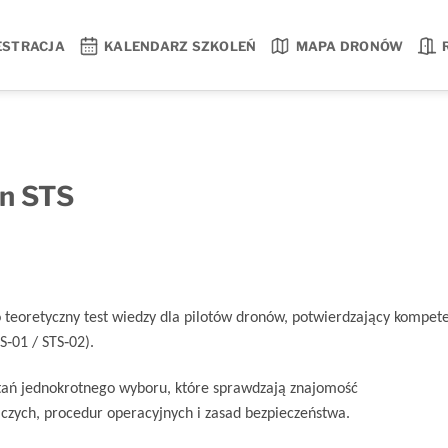
ESTRACJA
KALENDARZ SZKOLEŃ
MAPA DRONÓW
n STS
 teoretyczny test wiedzy dla pilotów dronów, potwierdzający kompete
S‑01 / STS‑02).
ytań jednokrotnego wyboru, które sprawdzają znajomość
iczych, procedur operacyjnych i zasad bezpieczeństwa.