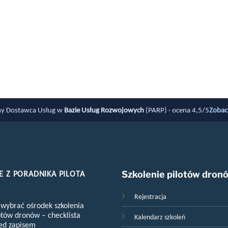
y Dostawca Usług w
Bazie Usług Rozwojowych
(PARP) · ocena 4,5/5
Zobac
 Z PORADNIKA PILOTA
Szkolenie pilotów dron
Rejestracja
 wybrać ośrodek szkolenia
otów dronów – checklista
Kalendarz szkoleń
ed zapisem