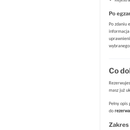
Po egza
Po zdaniu 
informacja
uprawnienia
wybranego 
Co do
Rezerwuje
masz już u
Pełny opis
do
rezerwac
Zakres 