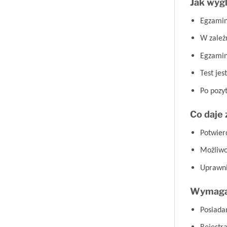
Jak wyg
Egzamin
W zależn
Egzamin
Test je
Po pozyt
Co daje
Potwier
Możliwo
Uprawni
Wymagan
Posiada
Rejestr