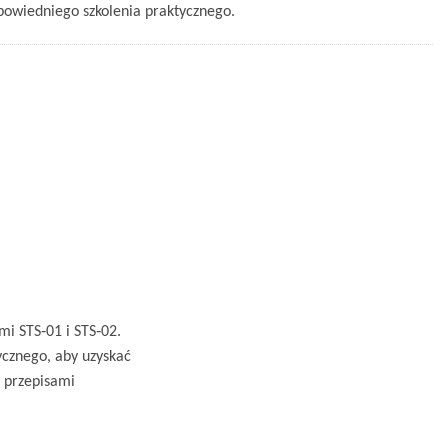
powiedniego szkolenia praktycznego.
mi STS‑01 i STS‑02.
ycznego, aby uzyskać
z przepisami