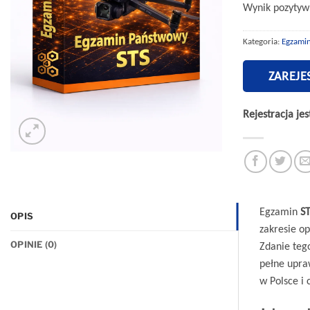
Wynik pozytywn
Kategoria:
Egzami
ZAREJE
Rejestracja je
Egzamin
S
OPIS
zakresie op
OPINIE (0)
Zdanie teg
pełne upraw
w Polsce i 