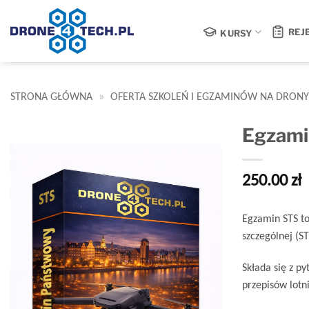
Egzamin STS dla pilotów dronów
Przewiń
do
REJ
KURSY
zawartości
STRONA GŁÓWNA
»
OFERTA SZKOLEŃ I EGZAMINÓW NA DRONY
Egzami
250.00
zł
Egzamin STS to
szczególnej (ST
Składa się z p
przepisów lotn