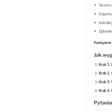
Termin 
Organiz
Instruk
Zgłosze
Powiązane 
Jak wyg
Krok 1.
D
Krok 2.
O
Krok 3.
W
Krok 4.
P
Pytani