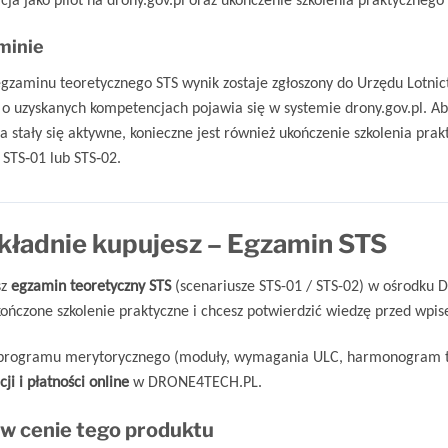
minie
egzaminu teoretycznego STS wynik zostaje zgłoszony do Urzędu Lotni
 o uzyskanych kompetencjach pojawia się w systemie drony.gov.pl. Ab
 stały się aktywne, konieczne jest również ukończenie szkolenia prak
STS‑01 lub STS‑02.
kładnie kupujesz – Egzamin STS
sz
egzamin teoretyczny STS
(scenariusze STS-01 / STS-02) w ośrodku 
kończone szkolenie praktyczne i chcesz potwierdzić wiedzę przed wpis
 programu merytorycznego (moduły, wymagania ULC, harmonogram 
ji i płatności online
w DRONE4TECH.PL.
w cenie tego produktu