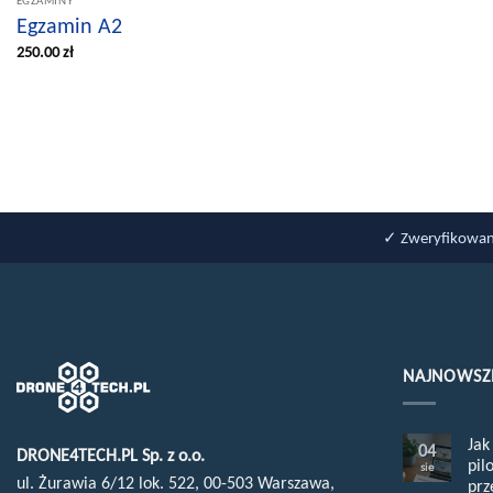
EGZAMINY
Egzamin A2
250.00
zł
✓ Zweryfikowan
NAJNOWSZE
Jak
04
DRONE4TECH.PL Sp. z o.o.
pil
sie
ul. Żurawia 6/12 lok. 522, 00-503 Warszawa,
prz