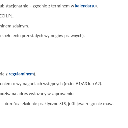
ub stacjonarnie – zgodnie z terminem w
kalendarzu
).
ECH.PL.
aminem zdalnym.
po spełnieniu pozostałych wymogów prawnych).
nie z
regulaminem
).
ieniem o wymaganiach wstępnych (m.in. A1/A3 lub A2).
odzisz na adres wskazany w zaproszeniu.
 dokończ szkolenie praktyczne STS, jeśli jeszcze go nie masz.