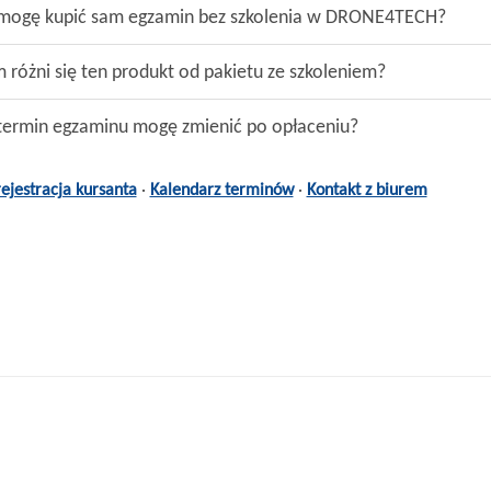
mogę kupić sam egzamin bez szkolenia w DRONE4TECH?
 różni się ten produkt od pakietu ze szkoleniem?
termin egzaminu mogę zmienić po opłaceniu?
ejestracja kursanta
·
Kalendarz terminów
·
Kontakt z biurem