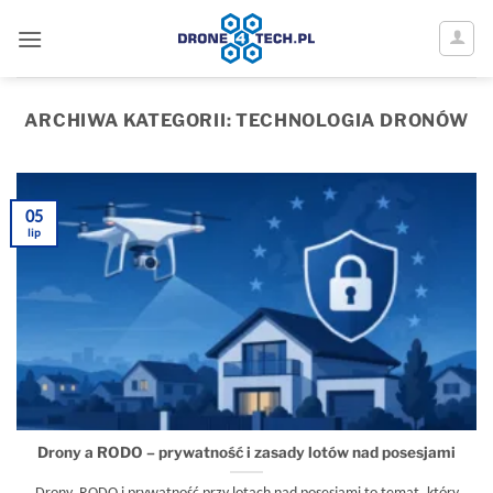
Przewiń
do
zawartości
ARCHIWA KATEGORII:
TECHNOLOGIA DRONÓW
05
lip
Drony a RODO – prywatność i zasady lotów nad posesjami
Drony, RODO i prywatność przy lotach nad posesjami to temat, który