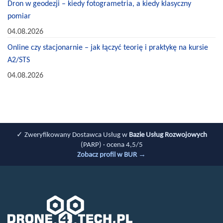
Dron w geodezji – kiedy fotogrametria, a kiedy klasyczny
pomiar
04.08.2026
Online czy stacjonarnie – jak łączyć teorię i praktykę na kursie
A2/STS
04.08.2026
✓ Zweryfikowany Dostawca Usług w
Bazie Usług Rozwojowych
(PARP) · ocena 4,5/5
Zobacz profil w BUR →