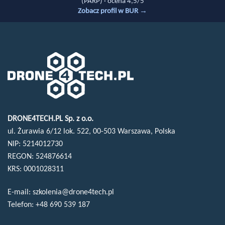
(PARP) · ocena 4,5/5
Zobacz profil w BUR →
DRONE4TECH.PL Sp. z o.o.
ul. Żurawia 6/12 lok. 522, 00-503 Warszawa, Polska
NIP: 5214012730
REGON: 524876614
KRS: 0001028311
E-mail:
szkolenia@drone4tech.pl
Telefon:
+48 690 539 187