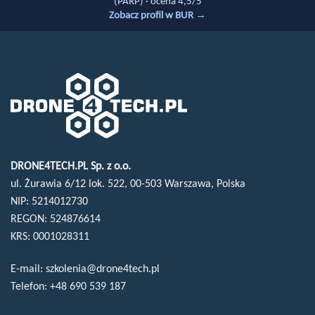
(PARP) · ocena 4,5/5
Zobacz profil w BUR →
DRONE4TECH.PL Sp. z o.o.
ul. Żurawia 6/12 lok. 522, 00-503 Warszawa, Polska
NIP: 5214012730
REGON: 524876614
KRS: 0001028311
E-mail:
szkolenia@drone4tech.pl
Telefon:
+48 690 539 187