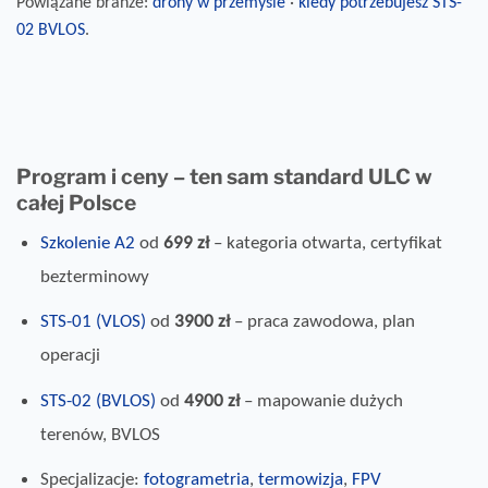
Powiązane branże:
drony w przemyśle
·
kiedy potrzebujesz STS-
02 BVLOS
.
Program i ceny – ten sam standard ULC w
całej Polsce
Szkolenie A2
od
699 zł
– kategoria otwarta, certyfikat
bezterminowy
STS-01 (VLOS)
od
3900 zł
– praca zawodowa, plan
operacji
STS-02 (BVLOS)
od
4900 zł
– mapowanie dużych
terenów, BVLOS
Specjalizacje:
fotogrametria
,
termowizja
,
FPV