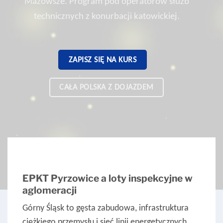
Mazowsze. Program pod operatorów służb
technicznych z konurbacji katowickiej.
ZAPISZ SIĘ NA KURS
CAŁA POLSKA Z DOJAZDEM
EPKT Pyrzowice a loty inspekcyjne w
aglomeracji
Górny Śląsk to gęsta zabudowa, infrastruktura
ciężkiego przemysłu i sieć linii energetycznych.