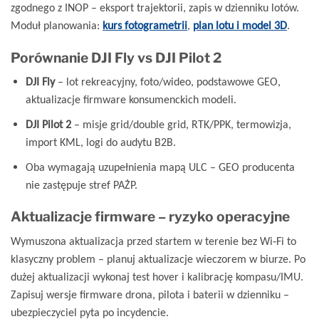
zgodnego z INOP – eksport trajektorii, zapis w dzienniku lotów.
Moduł planowania:
kurs fotogrametrii
,
plan lotu i model 3D
.
Porównanie DJI Fly vs DJI Pilot 2
DJI Fly
– lot rekreacyjny, foto/wideo, podstawowe GEO,
aktualizacje firmware konsumenckich modeli.
DJI Pilot 2
– misje grid/double grid, RTK/PPK, termowizja,
import KML, logi do audytu B2B.
Oba wymagają uzupełnienia mapą ULC – GEO producenta
nie zastępuje stref PAŻP.
Aktualizacje firmware – ryzyko operacyjne
Wymuszona aktualizacja przed startem w terenie bez Wi‑Fi to
klasyczny problem – planuj aktualizacje wieczorem w biurze. Po
dużej aktualizacji wykonaj test hover i kalibrację kompasu/IMU.
Zapisuj wersje firmware drona, pilota i baterii w dzienniku –
ubezpieczyciel pyta po incydencie.