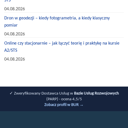
04.08.2026
Dron w geodezji – kiedy fotogrametria, a kiedy klasyczny
pomiar
04.08.2026
Online czy stacjonarnie – jak łączyć teorię i praktykę na kursie
A2/STS
04.08.2026
✓ Zweryfikowany Dostawca Usług w
Bazie Usług Rozwojowych
(PARP) · ocena 4,5/5
Zobacz profil w BUR →