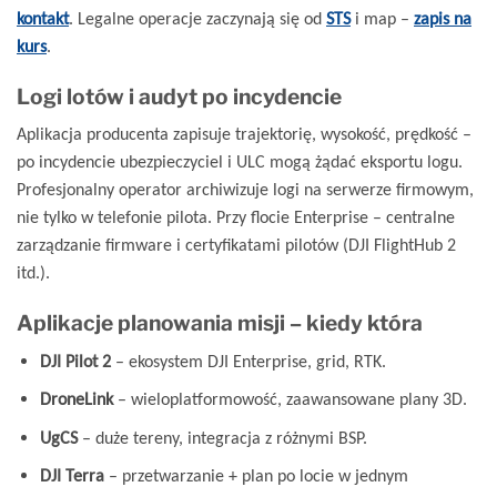
kontakt
. Legalne operacje zaczynają się od
STS
i map –
zapis na
kurs
.
Logi lotów i audyt po incydencie
Aplikacja producenta zapisuje trajektorię, wysokość, prędkość –
po incydencie ubezpieczyciel i ULC mogą żądać eksportu logu.
Profesjonalny operator archiwizuje logi na serwerze firmowym,
nie tylko w telefonie pilota. Przy flocie Enterprise – centralne
zarządzanie firmware i certyfikatami pilotów (DJI FlightHub 2
itd.).
Aplikacje planowania misji – kiedy która
DJI Pilot 2
– ekosystem DJI Enterprise, grid, RTK.
DroneLink
– wieloplatformowość, zaawansowane plany 3D.
UgCS
– duże tereny, integracja z różnymi BSP.
DJI Terra
– przetwarzanie + plan po locie w jednym