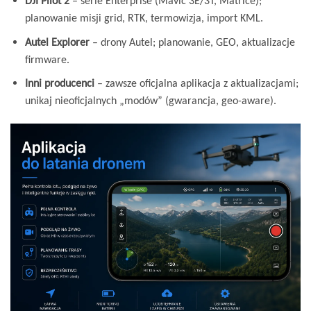
DJI Pilot 2
– serie Enterprise (Mavic 3E/3T, Matrice);
planowanie misji grid, RTK, termowizja, import KML.
Autel Explorer
– drony Autel; planowanie, GEO, aktualizacje
firmware.
Inni producenci
– zawsze oficjalna aplikacja z aktualizacjami;
unikaj nieoficjalnych „modów” (gwarancja, geo-aware).