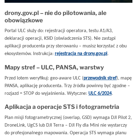
drony.gov.pl – nie do pilotowania, ale
obowiązkowe
Portal ULC służy do: rejestracji operatora, testu A1/A3,
deklaracji operacji, KSID (oświadczenia STS). Nie zastąpi
aplikacji producenta przy sterowaniu – musisz korzystać z obu
ekosystemów. Instrukcja:
rejestracja na drony.gov.pl
.
Mapy stref – ULC, PANSA, warstwy
Przed lotem weryfikuj: geo-aware ULC (
przewodnik stref
), mapę
PANSA, aplikację producenta. Trzy źródła powinny być zgodne –
rozjazd = STOP do wyjaśnienia. Wytyczne:
ULC 6/2024
.
Aplikacja a operacje STS i fotogrametria
Plan misji fotogrametrycznej (overlap, GSD) wymaga DJI Pilot 2,
DroneLink, UgCS lub DJI Terra – DJI Fly dla Mini nie wystarczy
do profesjonalnego mapowania. Operacja STS wymaga planu