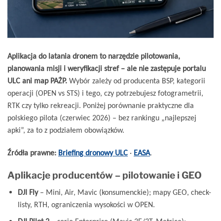
Aplikacja do latania dronem to narzędzie pilotowania,
planowania misji i weryfikacji stref – ale nie zastępuje portalu
ULC ani map PAŻP.
Wybór zależy od producenta BSP, kategorii
operacji (OPEN vs STS) i tego, czy potrzebujesz fotogrametrii,
RTK czy tylko rekreacji. Poniżej porównanie praktyczne dla
polskiego pilota (czerwiec 2026) – bez rankingu „najlepszej
apki”, za to z podziałem obowiązków.
Źródła prawne:
Briefing dronowy ULC
·
EASA
.
Aplikacje producentów – pilotowanie i GEO
DJI Fly
– Mini, Air, Mavic (konsumenckie); mapy GEO, check-
listy, RTH, ograniczenia wysokości w OPEN.