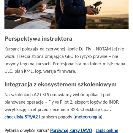
Perspektywa instruktora
Kursanci polegają na czerwonej ikonie DJI Fly – NOTAM jej nie
widzi. Trzecia strona omijająca GEO to ryzyko prawne – nie
uczymy tego na kursach. Profesjonalista ma folder misji: mapa
ULC, plan KML, log, wersja firmware.
Integracja z ekosystemem szkoleniowym
Na szkoleniach A2 i STS omawiamy wybór aplikacji pod
planowane operacje – Fly vs Pilot 2, eksport logów do INOP,
weryfikację stref przed zleceniem B2B. Checklistę łącz z
checklistą STS/A2
i zapisem pogody (
meteorologia
).
Pytania o wybór kursu?
Porównaj kursy UAVO
·
zapis online
·