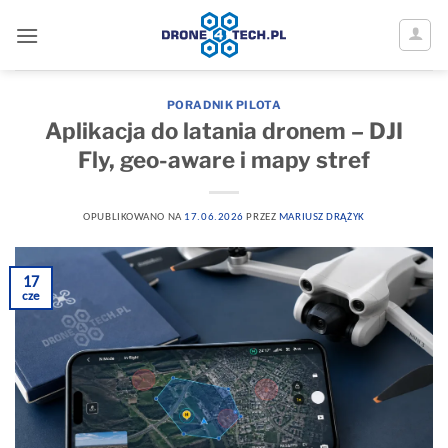
Aplikacja do latania dronem – poradnik
Przewiń
do
zawartości
PORADNIK PILOTA
Aplikacja do latania dronem – DJI
Fly, geo-aware i mapy stref
OPUBLIKOWANO NA
17.06.2026
PRZEZ
MARIUSZ DRĄŻYK
17
cze